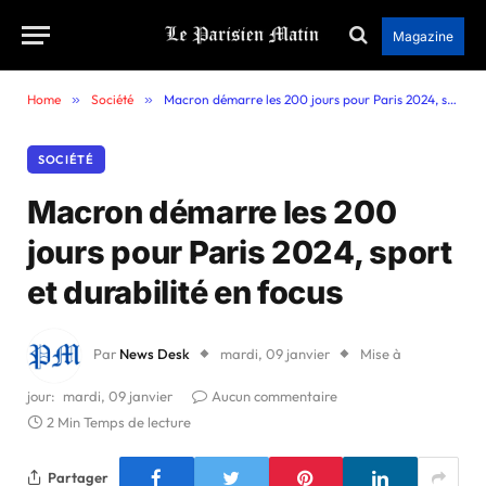
Magazine
Home
»
Société
»
Macron démarre les 200 jours pour Paris 2024, sport et durabilité en focus
SOCIÉTÉ
Macron démarre les 200
jours pour Paris 2024, sport
et durabilité en focus
Par
News Desk
mardi, 09 janvier
Mise à
jour:
mardi, 09 janvier
Aucun commentaire
2 Min Temps de lecture
Partager