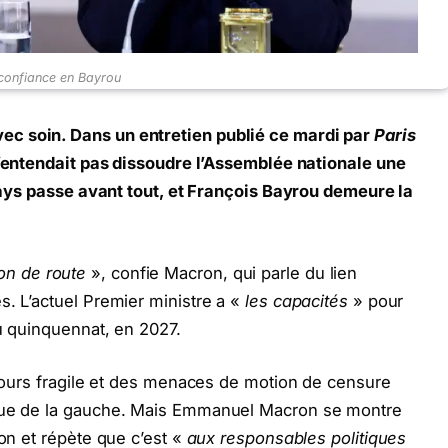
confiance en Bayrou
c soin. Dans un entretien publié ce mardi par
Paris
l n’entendait pas dissoudre l’Assemblée nationale une
u pays passe avant tout, et François Bayrou demeure la
n de route
», confie Macron, qui parle du lien
. L’actuel Premier ministre a «
les capacités
» pour
du quinquennat, en 2027.
oujours fragile et des menaces de motion de censure
 que de la gauche. Mais Emmanuel Macron se montre
on et répète que c’est «
aux responsables politiques