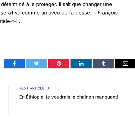
éterminé à le protéger. Il sait que changer une
serait vu comme un aveu de faiblesse. «
François
tèle-t-il.
Facebook
Twitter
Pinterest
LinkedIn
Tumblr
Ema
NEXT ARTICLE
En Éthiopie, je voudrais le chaînon manquant!