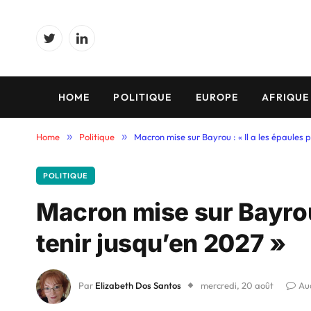
Twitter
LinkedIn
HOME
POLITIQUE
EUROPE
AFRIQUE
Home
»
Politique
»
Macron mise sur Bayrou : « Il a les épaules p
POLITIQUE
Macron mise sur Bayrou 
tenir jusqu’en 2027 »
Par
Elizabeth Dos Santos
mercredi, 20 août
Au