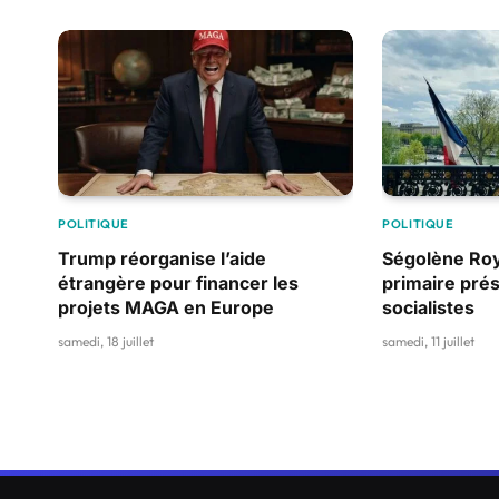
POLITIQUE
POLITIQUE
Trump réorganise l’aide
Ségolène Roy
étrangère pour financer les
primaire prés
projets MAGA en Europe
socialistes
samedi, 18 juillet
samedi, 11 juillet