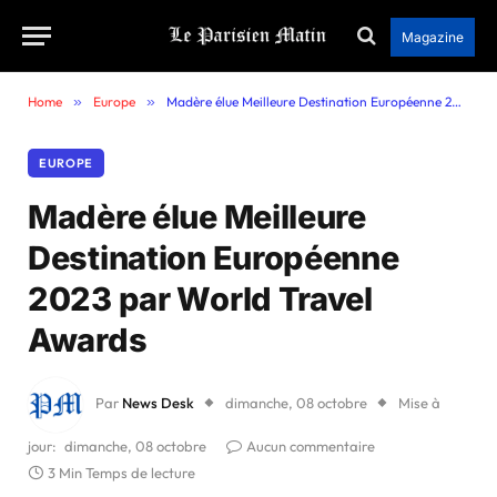
Magazine
Home
»
Europe
»
Madère élue Meilleure Destination Européenne 2023 par World Travel Awards
EUROPE
Madère élue Meilleure
Destination Européenne
2023 par World Travel
Awards
Par
News Desk
dimanche, 08 octobre
Mise à
jour:
dimanche, 08 octobre
Aucun commentaire
3 Min Temps de lecture