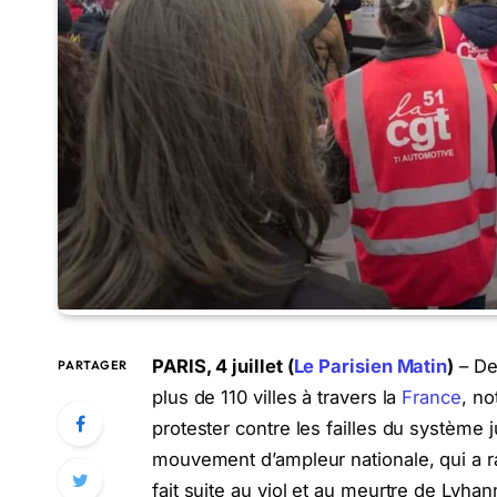
PARIS, 4 juillet (
Le Parisien Matin
)
– De
PARTAGER
plus de 110 villes à travers la
France
, n
protester contre les failles du système 
mouvement d’ampleur nationale, qui a ra
fait suite au viol et au meurtre de Lyhan