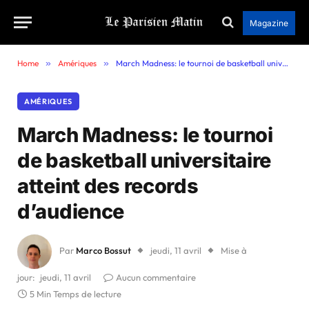
Magazine
Home
»
Amériques
»
March Madness: le tournoi de basketball universitaire atteint des records d’audience
AMÉRIQUES
March Madness: le tournoi
de basketball universitaire
atteint des records
d’audience
Par
Marco Bossut
jeudi, 11 avril
Mise à
jour:
jeudi, 11 avril
Aucun commentaire
5 Min Temps de lecture