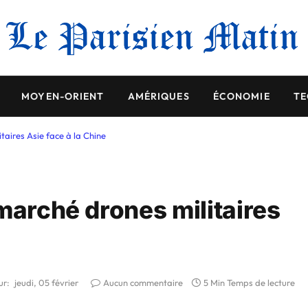
MOYEN-ORIENT
AMÉRIQUES
ÉCONOMIE
TE
taires Asie face à la Chine
marché drones militaires
ur:
jeudi, 05 février
Aucun commentaire
5 Min Temps de lecture