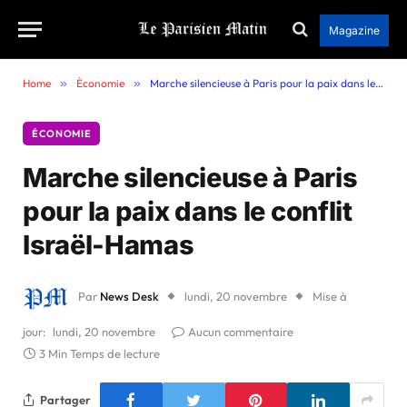
Magazine
Home
»
Économie
»
Marche silencieuse à Paris pour la paix dans le conflit Israël-Hamas
ÉCONOMIE
Marche silencieuse à Paris
pour la paix dans le conflit
Israël-Hamas
Par
News Desk
lundi, 20 novembre
Mise à
jour:
lundi, 20 novembre
Aucun commentaire
3 Min Temps de lecture
Partager