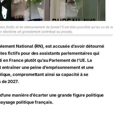
is fictifs et de détournement de fonds? Il est bien possible qu'au vu de s
ux élections ait grandement contribué au procès.
blement National (RN), est accusée d’avoir détourné
es fictifs pour des assistants parlementaires qui
rti en France plutôt qu’au Parlement de l’UE. La
it entraîner une peine d’emprisonnement et une
blique, compromettant ainsi sa capacité à se
s de 2027.
, d’une manière d’écarter une grande figure politique
paysage politique français.