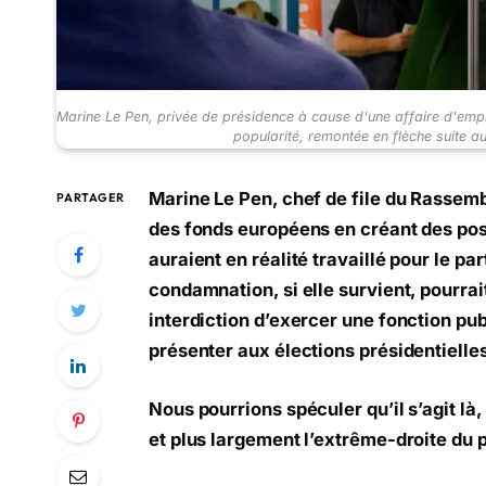
Marine Le Pen, privée de présidence à cause d'une affaire d'emplo
popularité, remontée en flèche suite a
Marine Le Pen, chef de file du Rassem
PARTAGER
des fonds européens en créant des post
auraient en réalité travaillé pour le pa
condamnation, si elle survient, pourra
interdiction d’exercer une fonction pu
présenter aux élections présidentielle
Nous pourrions spéculer qu’il s’agit là
et plus largement l’extrême-droite du 