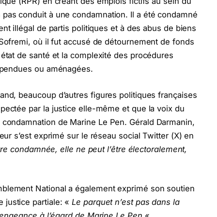
ique (RPR) en créant des emplois fictifs au sein du
 pas conduit à une condamnation. Il a été condamné
nt illégal de partis politiques et à des abus de biens
 Sofremi, où il fut accusé de détournement de fonds
 état de santé et la complexité des procédures
suspendues ou aménagées.
and, beaucoup d’autres figures politiques françaises
pectée par la justice elle-même et que la voix du
le condamnation de Marine Le Pen. Gérald Darmanin,
eur s’est exprimé sur le réseau social Twitter (X) en
 être condamnée, elle ne peut l’être électoralement,
mblement National a également exprimé son soutien
justice partiale: «
Le parquet n’est pas dans la
a vengeance à l’égard de Marine Le Pen.
«