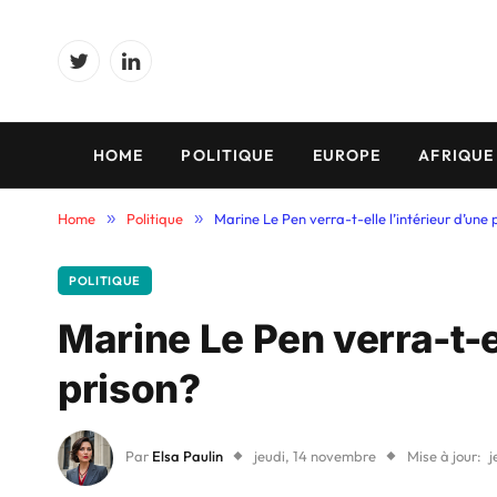
Twitter
LinkedIn
HOME
POLITIQUE
EUROPE
AFRIQUE
Home
»
Politique
»
Marine Le Pen verra-t-elle l’intérieur d’une 
POLITIQUE
Marine Le Pen verra-t-el
prison?
Par
Elsa Paulin
jeudi, 14 novembre
Mise à jour:
j