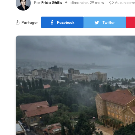
Par
Frida Ghitis
dimanche, 29 mars
Aucun com
Partager
Facebook
Twitter