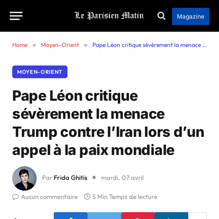
Magazine
Home
»
Moyen-Orient
»
Pape Léon critique sévèrement la menace Trump contre l’Iran lors d’un appel à la paix mondiale
MOYEN-ORIENT
Pape Léon critique
sévèrement la menace
Trump contre l’Iran lors d’un
appel à la paix mondiale
Par
Frida Ghitis
mardi, 07 avril
Aucun commentaire
5 Min Temps de lecture