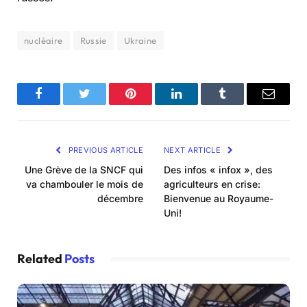
nucléaire
Russie
Ukraine
Facebook
Twitter
Pinterest
LinkedIn
Tumblr
Email
PREVIOUS ARTICLE
NEXT ARTICLE
Une Grève de la SNCF qui
Des infos « infox », des
va chambouler le mois de
agriculteurs en crise:
décembre
Bienvenue au Royaume-
Uni!
Related
Posts