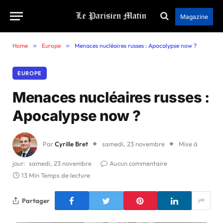
Magazine
Home
»
Europe
»
Menaces nucléaires russes : Apocalypse now ?
EUROPE
Menaces nucléaires russes :
Apocalypse now ?
Par
Cyrille Bret
samedi, 23 novembre
Mise à
jour:
samedi, 23 novembre
Aucun commentaire
13 Min Temps de lecture
Partager