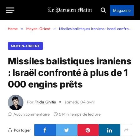
Magazine
Home
»
Moyen-Orient
»
Missiles balistiques iraniens : Israël confronté à plus de 1 000 engins prêts
MOYEN-ORIENT
Missiles balistiques iraniens
: Israël confronté à plus de 1
000 engins prêts
Par
Frida Ghitis
samedi, 04 avril
Aucun commentaire
5 Min Temps de lecture
Partager