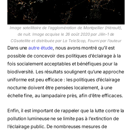
Image satellitaire de l’agglomération de Montpellier (Hérault),
de nuit.
Image acquise le 26 août 2020 par Jilin-1 de
CGsatellite et distribuée par La TeleScop
,
Fourni par l’auteur
Dans une
autre étude
, nous avons montré qu’il est
possible de concevoir des politiques d’éclairage à la
fois socialement acceptables et bénéfiques pour la
biodiversité. Les résultats soulignent qu’une approche
uniforme est peu efficace : les politiques d’éclairage
nocturne doivent être pensées localement, à une
échelle fine, au lampadaire près, afin d’être efficaces.
Enfin, il est important de rappeler que la lutte contre la
pollution lumineuse ne se limite pas à l’extinction de
l’éclairage public. De nombreuses mesures de