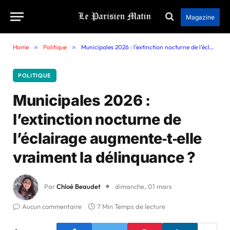
Magazine
Home
»
Politique
»
Municipales 2026 : l’extinction nocturne de l’éclairage augmente‑t‑elle vraiment la délinquance ?
POLITIQUE
Municipales 2026 :
l’extinction nocturne de
l’éclairage augmente‑t‑elle
vraiment la délinquance ?
Par
Chloé Beaudet
dimanche, 01 mars
Aucun commentaire
7 Min Temps de lecture