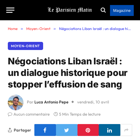
Magazine
Home
»
Moyen-Orient
»
Négociations Liban Israël : un dialogue historique pour stopper l’effusion de sang
MOYEN-ORIENT
Négociations Liban Israël :
un dialogue historique pour
stopper l’effusion de sang
Par
Luca Antonio Pepe
vendredi, 10 avril
Aucun commentaire
5 Min Temps de lecture
Partager