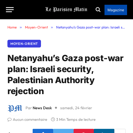
Magazine
Home
»
Moyen-Orient
»
Netanyahu’s Gaza post-war plan: Israeli security, Palestinian Authority rejection
MOYEN-ORIENT
Netanyahu’s Gaza post-war
plan: Israeli security,
Palestinian Authority
rejection
Par
News Desk
samedi, 24 février
Aucun commentaire
3 Min Temps de lecture