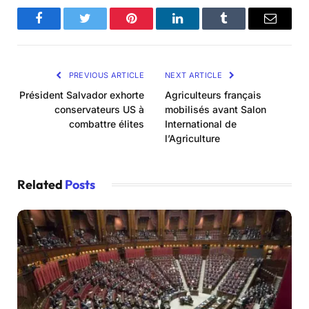
Facebook
Twitter
Pinterest
LinkedIn
Tumblr
Email
PREVIOUS ARTICLE
NEXT ARTICLE
Président Salvador exhorte
Agriculteurs français
conservateurs US à
mobilisés avant Salon
combattre élites
International de
l’Agriculture
Related
Posts