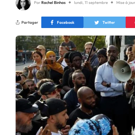
Par
Rachel Binhas
lundi, 11 septembre
Mise à jour
Partager
Facebook
Twitter