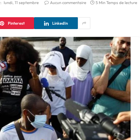
:
lundi, 11 septembre
Aucun commentaire
5 Min Temps de lecture
Pinterest
LinkedIn