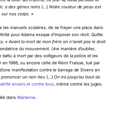
ir, a des gènes noirs
(…)
Notre couleur de peau est
s sur nos corps. »
s les manuels scolaires, de se frayer une place dans
La Vérité pour Adama essaye d’imposer son récit. Quitte
ts.
« Avant la mort de mon frère on n’avait pas le droit
fondatrice du mouvement. Une manière d’oublier,
 battu à mort par des voltigeurs de la police et les
 en 1986, ou encore celle de Rémi Fraisse, tué par
 d’une manifestation contre le barrage de Sivens en
é prononcer un non-lieu
(…)
On ira jusqu’au bout du
vérité envers et contre tous
, même contre les juges.
blié dans
Marianne
.