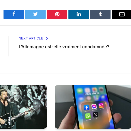
Facebook
Twitter
Pinterest
LinkedIn
Tumblr
Ema
NEXT ARTICLE
L’Allemagne est-elle vraiment condamnée?