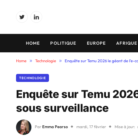
Twitter
LinkedIn
HOME
POLITIQUE
EUROPE
AFRIQUE
Home
»
Technologie
»
Enquête sur Temu 2026 le géant de l’e-c
TECHNOLOGIE
Enquête sur Temu 2026
sous surveillance
Par
Emma Pearso
mardi, 17 février
Mise à jour: