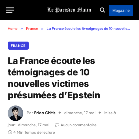
Magazine
Home
»
France
»
La France écoute les témoignages de 10 nouvelles victimes présumées d’Epstein
FRANCE
La France écoute les
témoignages de 10
nouvelles victimes
présumées d’Epstein
Par
Frida Ghitis
dimanche, 17 mai
Mise à
jour:
dimanche, 17 mai
Aucun commentaire
4 Min Temps de lecture