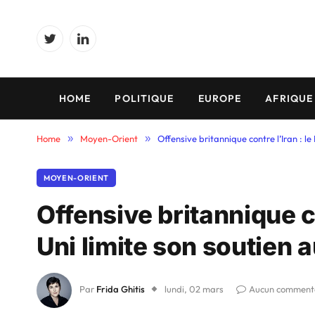
Twitter
LinkedIn
HOME
POLITIQUE
EUROPE
AFRIQUE
Home
»
Moyen-Orient
»
Offensive britannique contre l’Iran : 
MOYEN-ORIENT
Offensive britannique c
Uni limite son soutien
Par
Frida Ghitis
lundi, 02 mars
Aucun comment