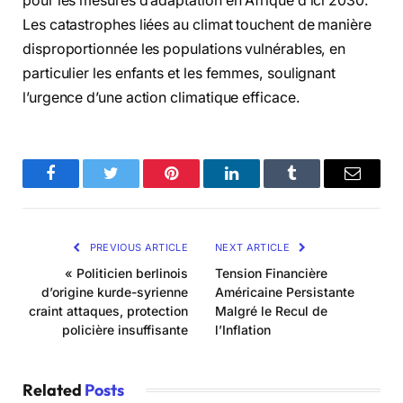
pour les mesures d’adaptation en Afrique d’ici 2030.
Les catastrophes liées au climat touchent de manière
disproportionnée les populations vulnérables, en
particulier les enfants et les femmes, soulignant
l’urgence d’une action climatique efficace.
Facebook
Twitter
Pinterest
LinkedIn
Tumblr
Email
PREVIOUS ARTICLE
NEXT ARTICLE
« Politicien berlinois
Tension Financière
d’origine kurde-syrienne
Américaine Persistante
craint attaques, protection
Malgré le Recul de
policière insuffisante
l’Inflation
Related
Posts