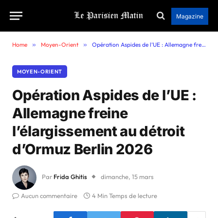
Magazine
Home
»
Moyen-Orient
»
Opération Aspides de l’UE : Allemagne freine l’élargissement au détroit d’Ormuz Berlin 2026
MOYEN-ORIENT
Opération Aspides de l’UE :
Allemagne freine
l’élargissement au détroit
d’Ormuz Berlin 2026
Par
Frida Ghitis
dimanche, 15 mars
Aucun commentaire
4 Min Temps de lecture