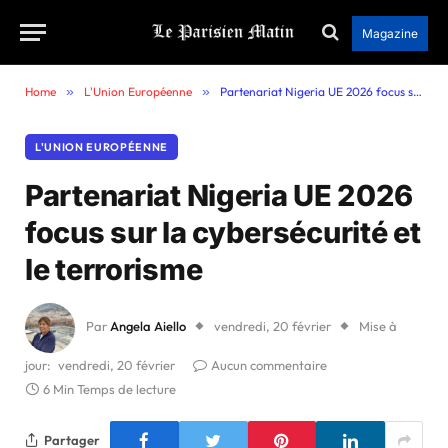
Magazine
Home
»
L'Union Européenne
»
Partenariat Nigeria UE 2026 focus sur la cybersécurité et le terrorisme
L'UNION EUROPÉENNE
Partenariat Nigeria UE 2026
focus sur la cybersécurité et
le terrorisme
Par
Angela Aiello
vendredi, 20 février
Mise à
jour:
vendredi, 20 février
Aucun commentaire
6 Min Temps de lecture
Partager