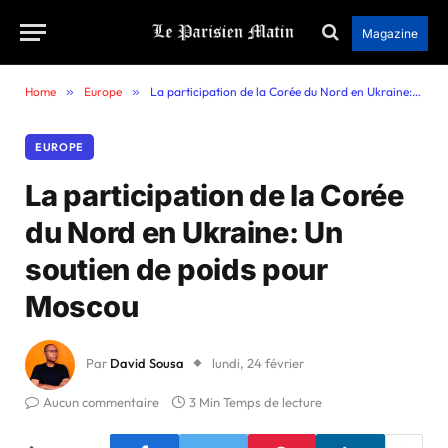
Magazine
Home
»
Europe
»
La participation de la Corée du Nord en Ukraine: Un soutien de poids pour Moscou
EUROPE
La participation de la Corée
du Nord en Ukraine: Un
soutien de poids pour
Moscou
Par
David Sousa
lundi, 24 février
Aucun commentaire
3 Min Temps de lecture