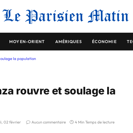
MOYEN-ORIENT
AMÉRIQUES
ÉCONOMIE
TE
oulage la population
za rouvre et soulage la
i, 02 février
Aucun commentaire
4 Min Temps de lecture