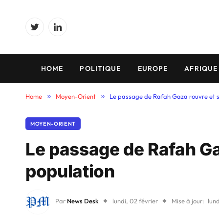
Twitter
LinkedIn
HOME
POLITIQUE
EUROPE
AFRIQUE
Home
»
Moyen-Orient
»
Le passage de Rafah Gaza rouvre et s
MOYEN-ORIENT
Le passage de Rafah Ga
population
Par
News Desk
lundi, 02 février
Mise à jour:
lund