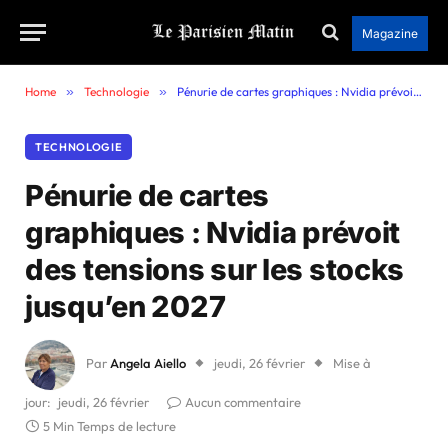
Magazine
Home
»
Technologie
»
Pénurie de cartes graphiques : Nvidia prévoit des tensions sur les stocks jusqu’en 2027
TECHNOLOGIE
Pénurie de cartes
graphiques : Nvidia prévoit
des tensions sur les stocks
jusqu’en 2027
Par
Angela Aiello
jeudi, 26 février
Mise à
jour:
jeudi, 26 février
Aucun commentaire
5 Min Temps de lecture