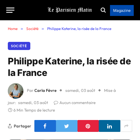
Magazine
Home
»
Société
»
Philippe Katerine, la risée de la France
SOCIÉTÉ
Philippe Katerine, la risée de
la France
Par
Carla Fèvre
samedi, 03 août
Mise à
jour:
samedi, 03 août
Aucun commentaire
6 Min Temps de lecture
Partager