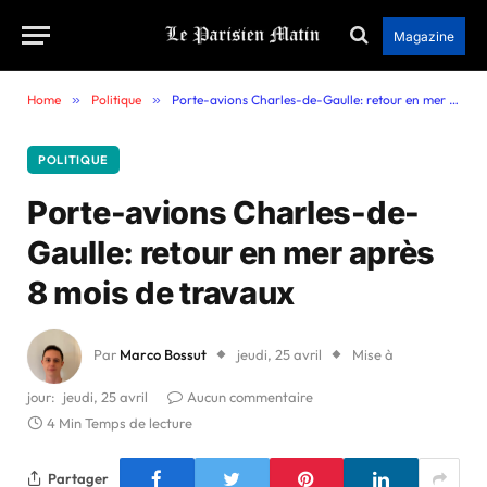
Magazine
Home
»
Politique
»
Porte-avions Charles-de-Gaulle: retour en mer après 8 mois de travaux
POLITIQUE
Porte-avions Charles-de-
Gaulle: retour en mer après
8 mois de travaux
Par
Marco Bossut
jeudi, 25 avril
Mise à
jour:
jeudi, 25 avril
Aucun commentaire
4 Min Temps de lecture
Partager