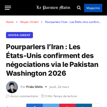
Magazine
Home
»
Moyen-Orient
»
Pourparlers l’Iran : Les États-Unis confirment des négociations via le Pakistan Washington 2026
MOYEN-ORIENT
Pourparlers l’Iran : Les
États-Unis confirment des
négociations via le Pakistan
Washington 2026
Par
Frida Ghitis
jeudi, 26 mars
Aucun commentaire
5 Min Temps de lecture