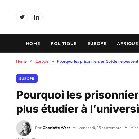
Twitter
LinkedIn
HOME
POLITIQUE
EUROPE
AFRIQUE
Home
»
Europe
»
Pourquoi les prisonniers en Suède ne peuvent p
EUROPE
Pourquoi les prisonnie
plus étudier à l’univers
Par
Charlotte West
vendredi, 15 septembre
Mise 