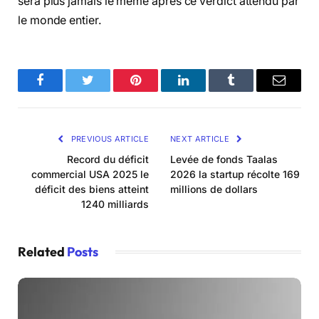
sera plus jamais le même après ce verdict attendu par
le monde entier.
Facebook
Twitter
Pinterest
LinkedIn
Tumblr
Email
PREVIOUS ARTICLE
NEXT ARTICLE
Record du déficit
Levée de fonds Taalas
commercial USA 2025 le
2026 la startup récolte 169
déficit des biens atteint
millions de dollars
1240 milliards
Related
Posts