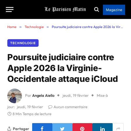
Magazine
Home
»
Technologie
»
Poursuite judiciaire contre Apple 2026 la Virginie-Occidentale attaque iCloud
TECHNOLOGIE
Poursuite judiciaire contre
Apple 2026 la Virginie-
Occidentale attaque iCloud
Par
Angela Aiello
jeudi, 19 février
Mise à
jour:
jeudi, 19 février
Aucun commentaire
8 Min Temps de lecture
Partager