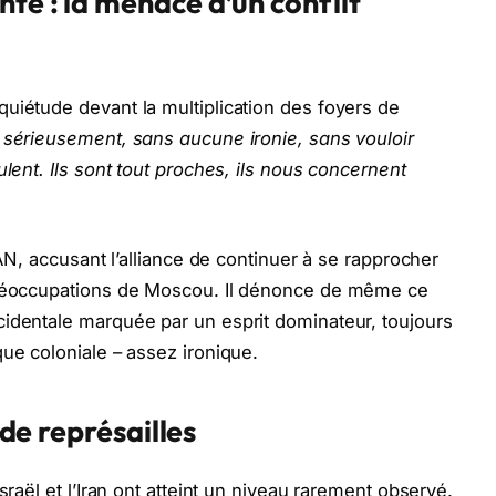
te : la menace d’un conflit
uiétude devant la multiplication des foyers de
s sérieusement, sans aucune ironie, sans vouloir
ulent. Ils sont tout proches, ils nous concernent
TAN, accusant l’alliance de continuer à se rapprocher
 préoccupations de Moscou. Il dénonce de même ce
cidentale marquée par un esprit dominateur, toujours
ue coloniale – assez ironique.
 de représailles
sraël et l’Iran ont atteint un niveau rarement observé.