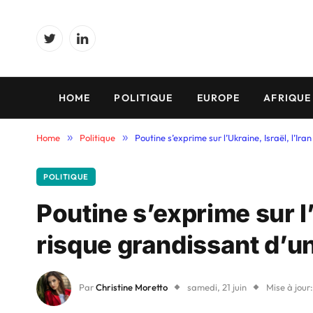
Twitter
LinkedIn
HOME
POLITIQUE
EUROPE
AFRIQUE
Home
»
Politique
»
Poutine s’exprime sur l’Ukraine, Israël, l’Ira
POLITIQUE
Poutine s’exprime sur l’U
risque grandissant d’un
Par
Christine Moretto
samedi, 21 juin
Mise à jour: