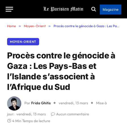
Magazine
Home
»
Moyen-Orient
»
Procès contre le génocide à Gaza : Les Pays-Bas et l’Islande s’associent à l’Afrique du Sud
MOYEN-ORIENT
Procès contre le génocide à
Gaza : Les Pays-Bas et
l’Islande s’associent à
l’Afrique du Sud
Par
Frida Ghitis
vendredi, 13 mars
Mise à
jour:
vendredi, 13 mars
Aucun commentaire
4 Min Temps de lecture