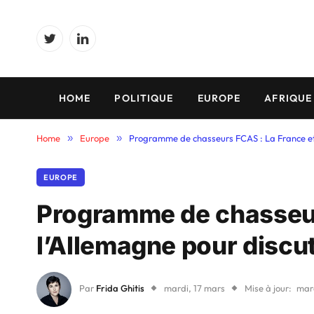
Twitter
LinkedIn
HOME
POLITIQUE
EUROPE
AFRIQUE
Home
»
Europe
»
Programme de chasseurs FCAS : La France et l
EUROPE
Programme de chasseur
l’Allemagne pour discut
Par
Frida Ghitis
mardi, 17 mars
Mise à jour:
mard