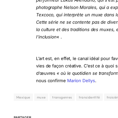
photographe Nelson Morales, qui a exp
Texcoco, qui interprète un muxe dans la 
Cette série ne se contente pas de divert
la culture et des traditions des muxes,
l’inclusion
« .
L’art est, en effet, le canal idéal pour fa
vies de façon créative. C’est ce à quoi 
d’œuvres
« où le quotidien se transform
nous confirme
Marion Dellys
.
Mexique
muxe
transgenres
transidentité
troisi
PARTAGER.