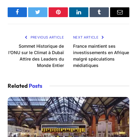
Facebook
Twitter
Pinterest
LinkedIn
Tumblr
Email
PREVIOUS ARTICLE
NEXT ARTICLE
Sommet Historique de
France maintient ses
l’ONU sur le Climat à Dubaï
investissements en Afrique
Attire des Leaders du
malgré spéculations
Monde Entier
médiatiques
Related
Posts