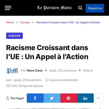
Magazine
Home
»
Europe
»
Racisme Croissant dans l’UE : Un Appel à l’Action
EUROPE
Racisme Croissant dans
l’UE : Un Appel à l’Action
Par
News Desk
jeudi, 23 novembre
Mise à
jour:
jeudi, 23 novembre
Aucun commentaire
3 Min Temps de lecture
Partager