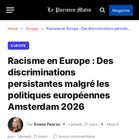
Magazine
Home
»
Europe
»
Racisme en Europe : Des discriminations persistantes malgré les politiques européennes Amsterdam 2026
EUROPE
Racisme en Europe : Des
discriminations
persistantes malgré les
politiques européennes
Amsterdam 2026
Par
Emma Pearso
samedi, 21 mars
Mise à
jour:
samedi, 21 mars
Aucun commentaire