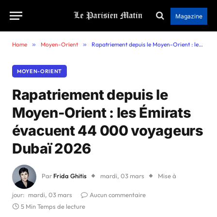
Magazine
Home
»
Moyen-Orient
»
Rapatriement depuis le Moyen-Orient : les Émirats évacuent 44 000 voyageurs Dubaï 2026
MOYEN-ORIENT
Rapatriement depuis le
Moyen-Orient : les Émirats
évacuent 44 000 voyageurs
Dubaï 2026
Par
Frida Ghitis
mardi, 03 mars
Mise à
jour:
mardi, 03 mars
Aucun commentaire
5 Min Temps de lecture