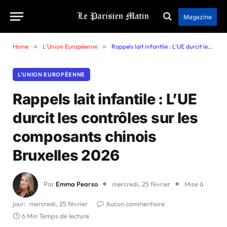
Magazine
Home
»
L'Union Européenne
»
Rappels lait infantile : L’UE durcit les contrôles sur les composants chinois Bruxelles 2026
L'UNION EUROPÉENNE
Rappels lait infantile : L’UE
durcit les contrôles sur les
composants chinois
Bruxelles 2026
Par
Emma Pearso
mercredi, 25 février
Mise à
jour:
mercredi, 25 février
Aucun commentaire
6 Min Temps de lecture