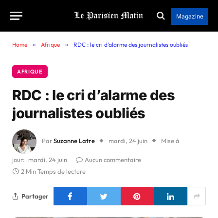
Magazine
Home
»
Afrique
»
RDC : le cri d’alarme des journalistes oubliés
AFRIQUE
RDC : le cri d’alarme des
journalistes oubliés
Par
Suzanne Latre
mardi, 24 juin
Mise à
jour:
mardi, 24 juin
Aucun commentaire
2 Min Temps de lecture
Partager