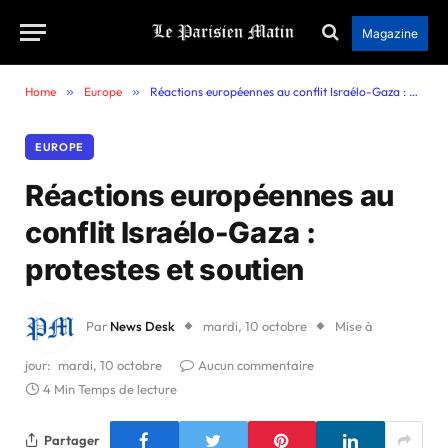
Magazine
Home
»
Europe
»
Réactions européennes au conflit Israélo-Gaza : protestes et soutien
EUROPE
Réactions européennes au
conflit Israélo-Gaza :
protestes et soutien
Par
News Desk
mardi, 10 octobre
Mise à
jour:
mardi, 10 octobre
Aucun commentaire
4 Min Temps de lecture
Partager