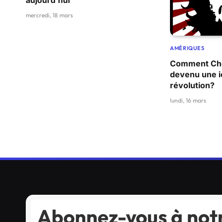
aujourd’hui
mercredi, 18 mars
AMÉRIQUES
Comment Che
devenu une i
révolution?
lundi, 16 mars
Abonnez-vous à notr