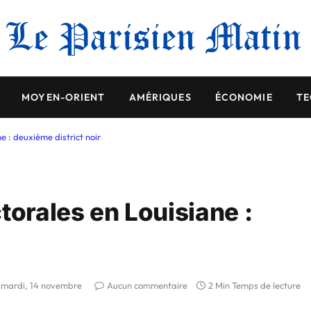
MOYEN-ORIENT
AMÉRIQUES
ÉCONOMIE
TE
e : deuxième district noir
torales en Louisiane :
mardi, 14 novembre
Aucun commentaire
2 Min Temps de lecture