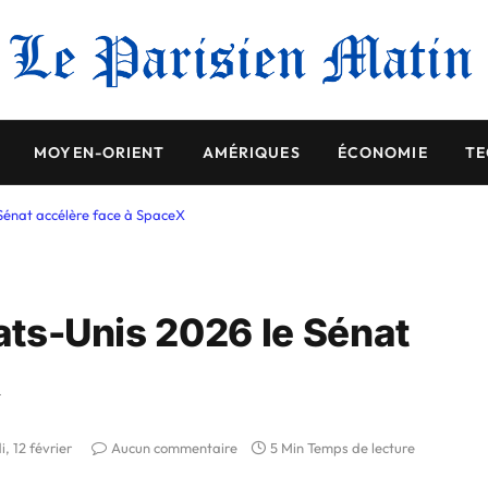
MOYEN-ORIENT
AMÉRIQUES
ÉCONOMIE
TE
 Sénat accélère face à SpaceX
tats-Unis 2026 le Sénat
X
i, 12 février
Aucun commentaire
5 Min Temps de lecture