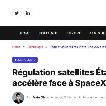
Twitter
LinkedIn
HOME
POLITIQUE
EUROPE
AFRIQUE
Home
»
Technologie
»
Régulation satellites États-Unis 2026 le
TECHNOLOGIE
Régulation satellites É
accélère face à Space
Par
Frida Ghitis
jeudi, 12 février
Mise à jour:
jeud