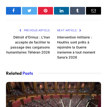
Facebook
Twitter
Pinterest
LinkedIn
Tumblr
Email
PREVIOUS ARTICLE
NEXT ARTICLE
Détroit d’Ormuz : L’Iran
Intervention militaire :
accepte de faciliter le
Houthis sont prêts à
passage des cargaisons
rejoindre la Guerre
humanitaires Téhéran 2026
iranienne à tout moment
Sana’a 2026
Related
Posts