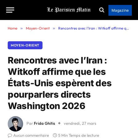
Magazine
Home
»
Moyen-Orient
»
Rencontres avec l’Iran : Witkoff affirme que les États-Unis espèrent des pourparlers directs Washington 2026
MOYEN-ORIENT
Rencontres avec l’Iran :
Witkoff affirme que les
États-Unis espèrent des
pourparlers directs
Washington 2026
Par
Frida Ghitis
vendredi, 27 mars
Aucun commentaire
5 Min Temps de lecture