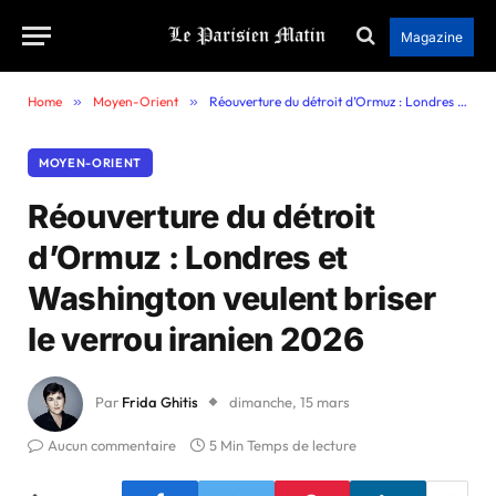
Magazine
Home
»
Moyen-Orient
»
Réouverture du détroit d’Ormuz : Londres et Washington veulent briser le verrou iranien 2026
MOYEN-ORIENT
Réouverture du détroit
d’Ormuz : Londres et
Washington veulent briser
le verrou iranien 2026
Par
Frida Ghitis
dimanche, 15 mars
Aucun commentaire
5 Min Temps de lecture