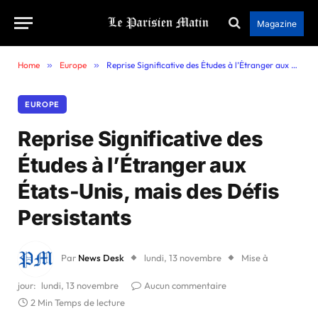
Magazine
Home
»
Europe
»
Reprise Significative des Études à l’Étranger aux États-Unis, mais des Défis Persistants
EUROPE
Reprise Significative des
Études à l’Étranger aux
États-Unis, mais des Défis
Persistants
Par
News Desk
lundi, 13 novembre
Mise à
jour:
lundi, 13 novembre
Aucun commentaire
2 Min Temps de lecture