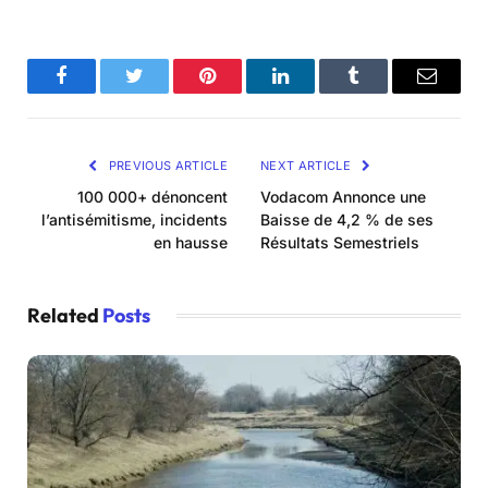
Facebook
Twitter
Pinterest
LinkedIn
Tumblr
Email
PREVIOUS ARTICLE
NEXT ARTICLE
100 000+ dénoncent
Vodacom Annonce une
l’antisémitisme, incidents
Baisse de 4,2 % de ses
en hausse
Résultats Semestriels
Related
Posts