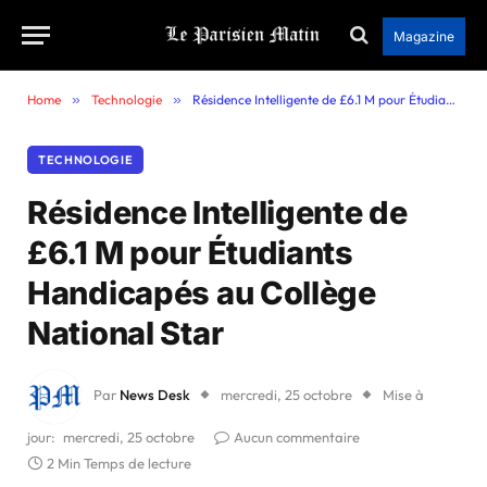
Magazine
Home
»
Technologie
»
Résidence Intelligente de £6.1 M pour Étudiants Handicapés au Collège National Star
TECHNOLOGIE
Résidence Intelligente de
£6.1 M pour Étudiants
Handicapés au Collège
National Star
Par
News Desk
mercredi, 25 octobre
Mise à
jour:
mercredi, 25 octobre
Aucun commentaire
2 Min Temps de lecture