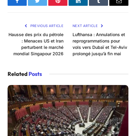
Facebook
Twitter
Pinterest
LinkedIn
Tumblr
Email
PREVIOUS ARTICLE
NEXT ARTICLE
Hausse des prix du pétrole
Lufthansa : Annulations et
: Menaces US et Iran
reprogrammations pour
perturbent le marché
vols vers Dubaï et Tel-Aviv
mondial Singapour 2026
prolongé jusqu’à fin mai
Related
Posts