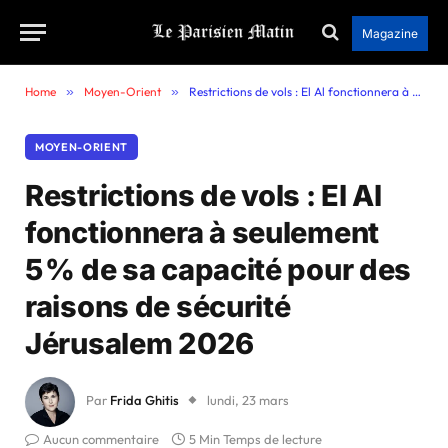
Magazine
Home
»
Moyen-Orient
»
Restrictions de vols : El Al fonctionnera à seulement 5 % de sa capacité pour des raisons de sécurité Jérusalem 2026
MOYEN-ORIENT
Restrictions de vols : El Al
fonctionnera à seulement
5 % de sa capacité pour des
raisons de sécurité
Jérusalem 2026
Par
Frida Ghitis
lundi, 23 mars
Aucun commentaire
5 Min Temps de lecture