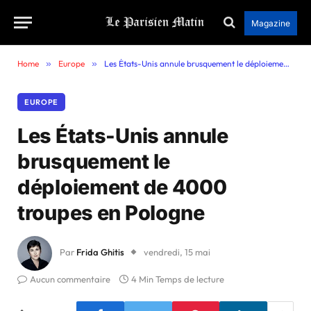
Magazine
Home
»
Europe
»
Les États-Unis annule brusquement le déploiement de 4000 troupes en Pologne
EUROPE
Les États-Unis annule
brusquement le
déploiement de 4000
troupes en Pologne
Par
Frida Ghitis
vendredi, 15 mai
Aucun commentaire
4 Min Temps de lecture