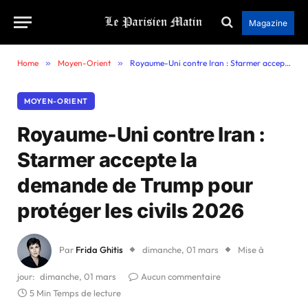
Magazine
Home
»
Moyen-Orient
»
Royaume-Uni contre Iran : Starmer accepte la demande de Trump pour protéger les civils 2026
MOYEN-ORIENT
Royaume-Uni contre Iran :
Starmer accepte la
demande de Trump pour
protéger les civils 2026
Par
Frida Ghitis
dimanche, 01 mars
Mise à
jour:
dimanche, 01 mars
Aucun commentaire
5 Min Temps de lecture