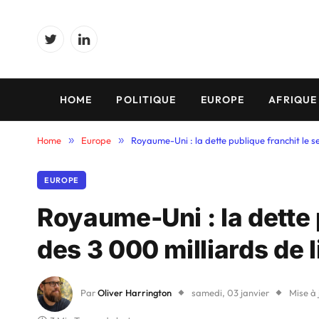
Twitter
LinkedIn
HOME
POLITIQUE
EUROPE
AFRIQUE
Home
»
Europe
»
Royaume-Uni : la dette publique franchit le se
EUROPE
Royaume-Uni : la dette p
des 3 000 milliards de l
Par
Oliver Harrington
samedi, 03 janvier
Mise à 