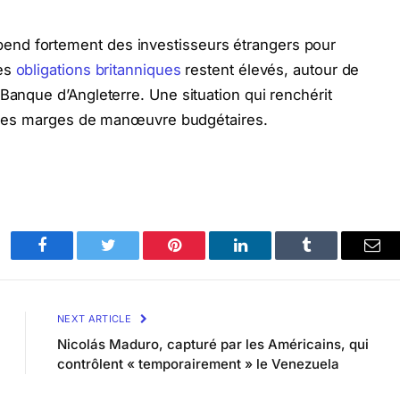
nd fortement des investisseurs étrangers pour
des
obligations britanniques
restent élevés, autour de
Banque d’Angleterre. Une situation qui renchérit
te les marges de manœuvre budgétaires.
Facebook
Twitter
Pinterest
LinkedIn
Tumblr
Ema
NEXT ARTICLE
Nicolás Maduro, capturé par les Américains, qui
contrôlent « temporairement » le Venezuela