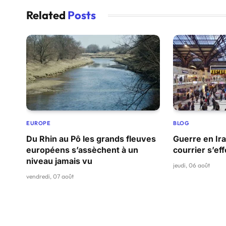
Related
Posts
EUROPE
BLOG
Du Rhin au Pô les grands fleuves
Guerre en Ira
européens s’assèchent à un
courrier s’e
niveau jamais vu
jeudi, 06 août
vendredi, 07 août